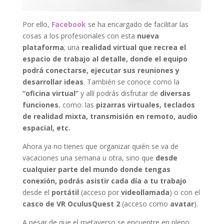
Por ello,
Facebook
se ha encargado de facilitar las
cosas a los profesionales con esta
nueva
plataforma
; una
realidad virtual que recrea el
espacio de trabajo al detalle, donde el equipo
podrá conectarse, ejecutar sus reuniones y
desarrollar ideas
. También se conoce como la
“oficina virtual”
y allí podrás disfrutar de
diversas
funciones
, como: las
pizarras virtuales, teclados
de realidad mixta, transmisión en remoto, audio
espacial, etc.
Ahora ya no tienes que organizar quién se va de
vacaciones una semana u otra, sino que
desde
cualquier parte del mundo donde tengas
conexión, podrás asistir cada día a tu trabajo
desde el
portátil
(acceso por
videollamada
) o con el
c
asco de VR Oculus
Ques
t 2
(acceso como
avatar
).
A pesar de que el metaverso se encuentre en pleno