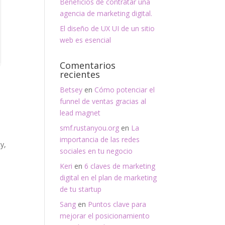
Beneficios de contratar una
agencia de marketing digital.
El diseño de UX UI de un sitio
web es esencial
Comentarios
recientes
Betsey
en
Cómo potenciar el
funnel de ventas gracias al
lead magnet
smf.rustanyou.org
en
La
importancia de las redes
cy
,
sociales en tu negocio
Keri
en
6 claves de marketing
digital en el plan de marketing
a
de tu startup
Sang
en
Puntos clave para
mejorar el posicionamiento