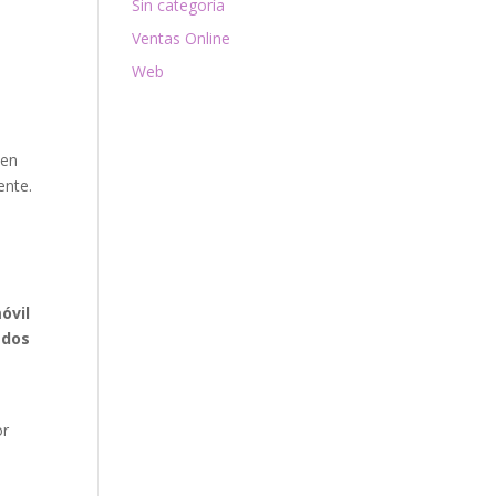
Sin categoría
Ventas Online
Web
cen
ente.
óvil
ados
or